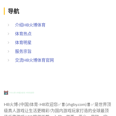
导航
介绍HB火博体育
体育热点
体育明星
服务宗旨
交流HB火博体育官网
HB火博·(中国)体育-HB欢迎您✅🧧(zhgby.com)🧧✅是世界顶
级真人游戏让生活更精彩!为国内游戏玩家打造的全球最顶