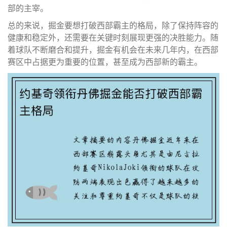
部的主宰。
总的来说，掘金要想打破西部霸主的格局，除了保持阵容的
健康和稳定外，还需要在关键时刻展现更强的决胜能力。随
着球队不断磨合和提升，掘金有机会在未来几年内，在西部
赛区中占据更为重要的位置，甚至成为西部新的霸主。