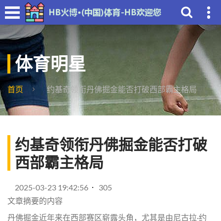
体育明星
首页
约基奇领衔丹佛掘金能否打破西部霸主格局
约基奇领衔丹佛掘金能否打破
西部霸主格局
2025-03-23 19:42:56
305
文章摘要的内容
丹佛掘金近年来在西部赛区崭露头角，尤其是由尼古拉·约