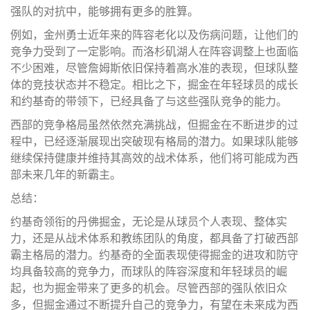
强队的对抗中，能够拥有更多的胜算。
例如，金州勇士近年来的阵容老化以及伤病问题，让他们的
竞争力受到了一定影响。而洛杉矶湖人在阵容调整上也面临
不少困难，尽管詹姆斯依旧保持着高水准的表现，但球队整
体的竞技状态并不稳定。相比之下，掘金在年轻球员的成长
和约基奇的带领下，已经具备了与这些强队竞争的能力。
西部的竞争格局虽然依然充满挑战，但掘金在不断进步的过
程中，已经逐渐展现出突破现有格局的潜力。如果球队能够
继续保持健康并维持其高效的战术体系，他们将可能成为西
部未来几年的新霸主。
总结：
约基奇领衔的丹佛掘金，无论是从球员个人表现、整体实
力，还是从战术体系和教练团队的角度，都具备了打破西部
霸主格局的潜力。约基奇的全面表现使得掘金的进攻和防守
均具备较高的竞争力，而球队的阵容深度和年轻球员的崛
起，也为掘金带来了更多的机会。尽管西部的强队依旧众
多，但掘金通过不断提升自己的竞争力，有望在未来成为西