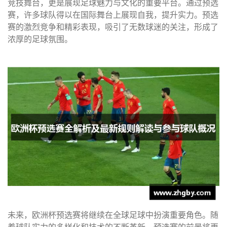
竞技舞台，更是展现足球魅力与文化的重要平台。通过预选
赛，许多球队得以在国际舞台上展现自我，提升实力。预选
赛的激烈竞争和精彩表现，吸引了无数球迷的关注，形成了
浓厚的足球氛围。
未来，欧洲杯预选赛将继续在全球足球中扮演重要角色。随
着球队实力的多样化和技术的不断革新，预选赛的前景将更