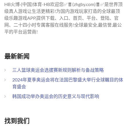
HB火博·(中国)体育-HB欢迎您✅🧧(zhgby.com)🧧✅是世界顶
级真人游戏让生活更精彩!为国内游戏玩家打造的全球最顶
级乐趣游戏APP,提供下载、入口、首页、平台、登陆、官
网、二十四小时专属客服在线服务!全球最安全,最信誉,最公
平的平台运营商!
最新新闻
三人篮球奥运会选拔赛新规则解析与备战策略
2024年夏季奥运会将在法国巴黎盛大举行全球瞩目的体
育盛会
韩国成功举办奥运会的历史意义与现代影响
找到我们