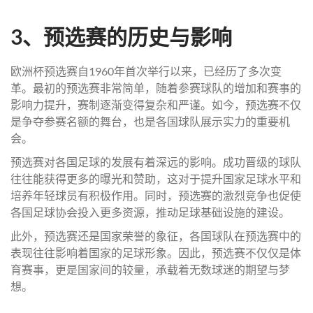
3、预选赛的历史与影响
欧洲杯预选赛自1960年首次举行以来，已经历了多次变
革。最初的预选赛非常简单，随着参赛球队的增加和赛事的
影响力提升，赛制逐渐变得复杂和严谨。如今，预选赛不仅
是争夺参赛名额的舞台，也是各国球队展示实力的重要机
会。
预选赛对各国足球的发展有着深远的影响。成功晋级的球队
往往能获得更多的曝光和赞助，这对于提升国家足球水平和
培养年轻球员有积极作用。同时，预选赛的激烈竞争也促使
各国足球协会投入更多资源，推动足球基础设施的建设。
此外，预选赛还是国家荣誉的象征，各国球队在预选赛中的
表现往往影响着国家的足球形象。因此，预选赛不仅仅是体
育赛事，更是国家间的较量，承载着无数球迷的期望与梦
想。