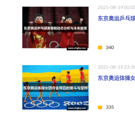
2025-08-19 00:0
东京奥运乒乓
340
2025-08-19 23:3
东京奥运体操
335