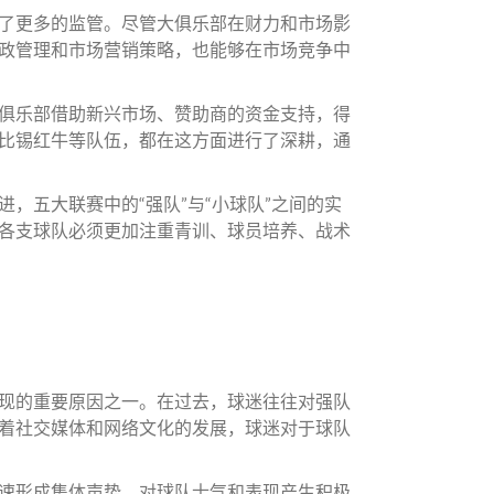
了更多的监管。尽管大俱乐部在财力和市场影
政管理和市场营销策略，也能够在市场竞争中
俱乐部借助新兴市场、赞助商的资金支持，得
比锡红牛等队伍，都在这方面进行了深耕，通
，五大联赛中的“强队”与“小球队”之间的实
各支球队必须更加注重青训、球员培养、战术
现的重要原因之一。在过去，球迷往往对强队
着社交媒体和网络文化的发展，球迷对于球队
速形成集体声势，对球队士气和表现产生积极