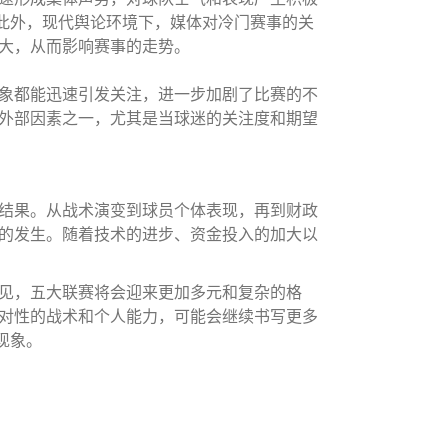
。此外，现代舆论环境下，媒体对冷门赛事的关
大，从而影响赛事的走势。
象都能迅速引发关注，进一步加剧了比赛的不
外部因素之一，尤其是当球迷的关注度和期望
结果。从战术演变到球员个体表现，再到财政
的发生。随着技术的进步、资金投入的加大以
见，五大联赛将会迎来更加多元和复杂的格
对性的战术和个人能力，可能会继续书写更多
现象。