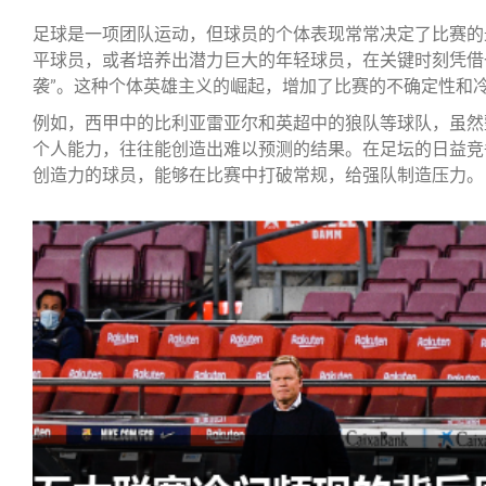
足球是一项团队运动，但球员的个体表现常常决定了比赛的
平球员，或者培养出潜力巨大的年轻球员，在关键时刻凭借
袭”。这种个体英雄主义的崛起，增加了比赛的不确定性和
例如，西甲中的比利亚雷亚尔和英超中的狼队等球队，虽然
个人能力，往往能创造出难以预测的结果。在足坛的日益竞
创造力的球员，能够在比赛中打破常规，给强队制造压力。