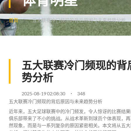
首页
五大联赛冷门频现的背后原因与未来趋势分析
五大联赛冷门频现的背
势分析
2025-08-19 02:08:30
348
五大联赛冷门频现的背后原因与未来趋势分析
近年来，五大足球联赛中的冷门频发，令人惊讶的比赛结果
俱乐部带来了不小的挑战。从战术革新到球员个体表现，再
然现象，而是与一系列复杂的原因紧密相关。本文将从五大