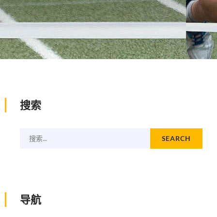
搜索
搜索...
SEARCH
导航