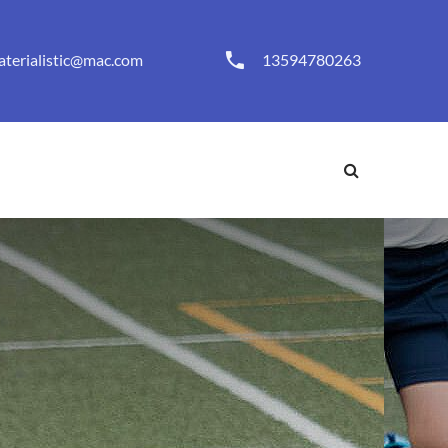
aterialistic@mac.com
13594780263