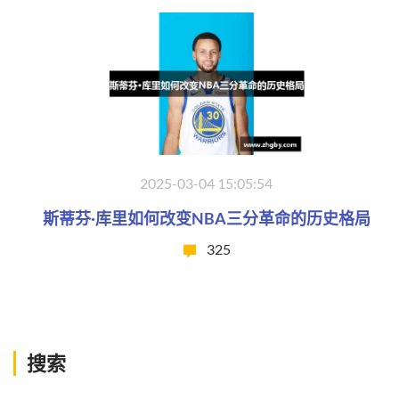
2025-03-04 15:05:54
斯蒂芬·库里如何改变NBA三分革命的历史格局
325
搜索