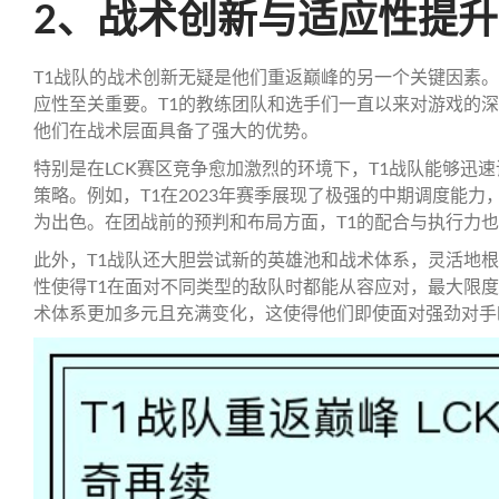
2、战术创新与适应性提升
T1战队的战术创新无疑是他们重返巅峰的另一个关键因素
应性至关重要。T1的教练团队和选手们一直以来对游戏的
他们在战术层面具备了强大的优势。
特别是在LCK赛区竞争愈加激烈的环境下，T1战队能够迅
策略。例如，T1在2023年赛季展现了极强的中期调度能
为出色。在团战前的预判和布局方面，T1的配合与执行力
此外，T1战队还大胆尝试新的英雄池和战术体系，灵活地
性使得T1在面对不同类型的敌队时都能从容应对，最大限度
术体系更加多元且充满变化，这使得他们即使面对强劲对手