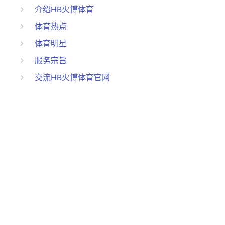
介绍HB火博体育
体育热点
体育明星
服务宗旨
交流HB火博体育官网