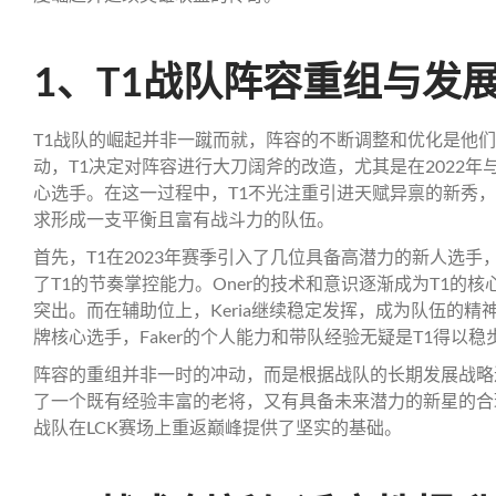
1、T1战队阵容重组与发
T1战队的崛起并非一蹴而就，阵容的不断调整和优化是他
动，T1决定对阵容进行大刀阔斧的改造，尤其是在2022年
心选手。在这一过程中，T1不光注重引进天赋异禀的新秀
求形成一支平衡且富有战斗力的队伍。
首先，T1在2023年赛季引入了几位具备高潜力的新人选手
了T1的节奏掌控能力。Oner的技术和意识逐渐成为T1的
突出。而在辅助位上，Keria继续稳定发挥，成为队伍的精神
牌核心选手，Faker的个人能力和带队经验无疑是T1得以
阵容的重组并非一时的冲动，而是根据战队的长期发展战略
了一个既有经验丰富的老将，又有具备未来潜力的新星的合
战队在LCK赛场上重返巅峰提供了坚实的基础。