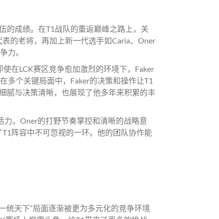
伍的成绩。在T1战队的重返巅峰之路上，关
的老将，再加上新一代选手如Caria、Oner
竞争力。
使在LCK赛区竞争愈加激烈的环境下，Faker
多个关键局面中，Faker的决策和操作让T1
细腻与决策清晰，也展现了他多年来积累的丰
的活力。Oner的打野节奏掌控和清晰的战略意
为了T1阵容中不可忽视的一环。他的团队协作能
T一统天下”局面逐渐被更为多元化的竞争环境