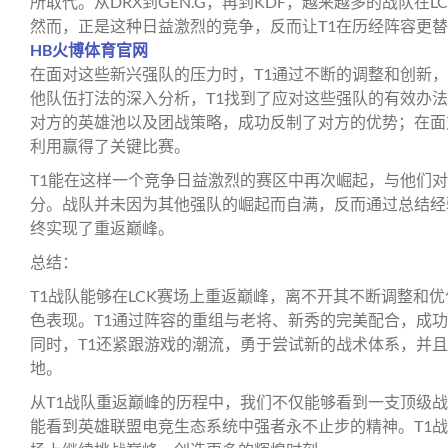
所取代。从DRX到GEN.G，再到KDF，越来越多的战队在
然而，正是这种日益激烈的竞争，反而让T1在历经阵容更
HB火博体育官网
在面对这些新兴强队的压力时，T1通过不断的调整和创新
他队伍打法的深入分析，T1找到了应对这些强队的有效办法。
对方的英雄池以及团战策略，成功反制了对方的优势；在面对
利用赢得了关键比赛。
T1能在这样一个竞争日益激烈的赛区中再次崛起，与他们
分。战队并未因为其他强队的崛起而自满，反而通过总结经
终实现了重返巅峰。
总结：
T1战队能够在LCK赛场上重返巅峰，离不开其不断调整和
色表现。T1通过阵容的重组与老将、新秀的完美配合，成
同时，T1还紧跟游戏的潮流，勇于尝试新的战术体系，并且
地。
从T1战队重返巅峰的历程中，我们不仅能够看到一支顶级
能看到英雄联盟电竞生态系统中强者永不止步的精神。T1