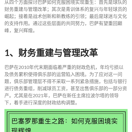
从四个方面探讨巴萨如何克服困境实现重生：首先是球队的
财务重建与管理改革；其次是青训体系的复兴与年轻球员的
崛起；接着是战术创新和新教练的引领；最后是球迷与文化
的支持作用。通过这些层面的共同努力，巴萨有望重回巅
峰，复兴辉煌。
1、财务重建与管理改革
巴萨在2010年代末期面临着严重的财政危机，年均亏损以
及债务累积使得俱乐部的运营陷入困境。为了应对这一问
题，俱乐部管理层不得不采取一系列紧急措施，包括与银行
进行债务重组，削减球员工资，甚至出售俱乐部的一部分资
产。尤其是在2021年，巴萨在新任主席拉波尔塔的领导
下，着手进行深度的财政结构调整。