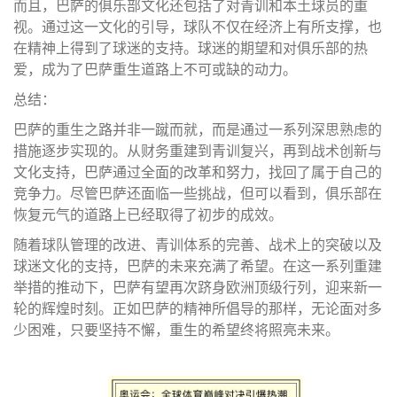
而且，巴萨的俱乐部文化还包括了对青训和本土球员的重
视。通过这一文化的引导，球队不仅在经济上有所支撑，也
在精神上得到了球迷的支持。球迷的期望和对俱乐部的热
爱，成为了巴萨重生道路上不可或缺的动力。
总结：
巴萨的重生之路并非一蹴而就，而是通过一系列深思熟虑的
措施逐步实现的。从财务重建到青训复兴，再到战术创新与
文化支持，巴萨通过全面的改革和努力，找回了属于自己的
竞争力。尽管巴萨还面临一些挑战，但可以看到，俱乐部在
恢复元气的道路上已经取得了初步的成效。
随着球队管理的改进、青训体系的完善、战术上的突破以及
球迷文化的支持，巴萨的未来充满了希望。在这一系列重建
举措的推动下，巴萨有望再次跻身欧洲顶级行列，迎来新一
轮的辉煌时刻。正如巴萨的精神所倡导的那样，无论面对多
少困难，只要坚持不懈，重生的希望终将照亮未来。