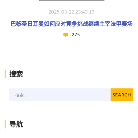
2025-03-22 23:40:13
巴黎圣日耳曼如何应对竞争挑战继续主宰法甲赛场
275
搜索
搜索...
SEARCH
导航