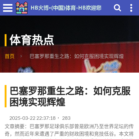
体育热点
首页
巴塞罗那重生之路：如何克服困境实现辉煌
巴塞罗那重生之路：如何克服
困境实现辉煌
2025-03-22 22:37:18
283
文章摘要：巴塞罗那足球俱乐部曾是欧洲乃至世界足坛的传
奇，然而近年来遭遇了严重的财政困境和竞技低谷。本文将