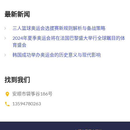
最新新闻
三人篮球奥运会选拔赛新规则解析与备战策略
2024年夏季奥运会将在法国巴黎盛大举行全球瞩目的体
育盛会
韩国成功举办奥运会的历史意义与现代影响
找到我们
安顺市袋筝谷186号
13594780263