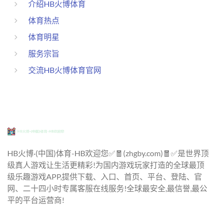
介绍HB火博体育
体育热点
体育明星
服务宗旨
交流HB火博体育官网
HB火博·(中国)体育-HB欢迎您✅🧧(zhgby.com)🧧✅是世界顶
级真人游戏让生活更精彩!为国内游戏玩家打造的全球最顶
级乐趣游戏APP,提供下载、入口、首页、平台、登陆、官
网、二十四小时专属客服在线服务!全球最安全,最信誉,最公
平的平台运营商!