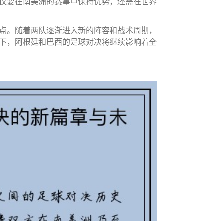
仅要在南美洲的赛事中保持优势，还需在世界
点。随着两队逐渐进入新的阵容和战术周期，
下，阿根廷和巴西的足球对决将继续影响着全