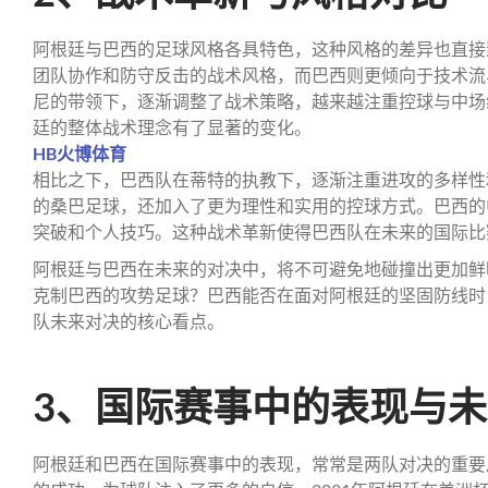
阿根廷与巴西的足球风格各具特色，这种风格的差异也直接
团队协作和防守反击的战术风格，而巴西则更倾向于技术流
尼的带领下，逐渐调整了战术策略，越来越注重控球与中场组
廷的整体战术理念有了显著的变化。
HB火博体育
相比之下，巴西队在蒂特的执教下，逐渐注重进攻的多样性
的桑巴足球，还加入了更为理性和实用的控球方式。巴西的
突破和个人技巧。这种战术革新使得巴西队在未来的国际比
阿根廷与巴西在未来的对决中，将不可避免地碰撞出更加鲜
克制巴西的攻势足球？巴西能否在面对阿根廷的坚固防线时
队未来对决的核心看点。
3、国际赛事中的表现与
阿根廷和巴西在国际赛事中的表现，常常是两队对决的重要