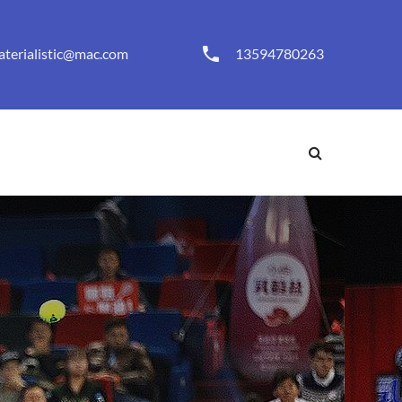
aterialistic@mac.com
13594780263