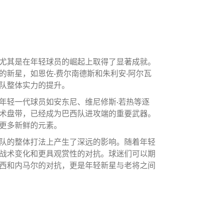
尤其是在年轻球员的崛起上取得了显著成就。
的新星，如恩佐·费尔南德斯和朱利安·阿尔瓦
队整体实力的提升。
年轻一代球员如安东尼、维尼修斯·若热等逐
术盘带，已经成为巴西队进攻端的重要武器。
更多新鲜的元素。
队的整体打法上产生了深远的影响。随着年轻
战术变化和更具观赏性的对抗。球迷们可以期
西和内马尔的对抗，更是年轻新星与老将之间