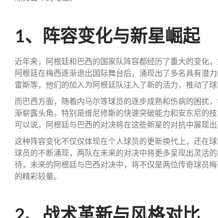
1、阵容变化与新星崛起
近年来，阿根廷和巴西的国家队阵容都经历了重大的变化，
阿根廷在梅西逐渐退出国际舞台后，涌现出了多名具有潜力
雷斯等，他们的加入为阿根廷队注入了新的活力，推动了球
而巴西方面，随着内马尔等球员的逐步成熟和伤病的困扰，
渐崭露头角。特别是维尼修斯的快速突破能力和安东尼的技
可以说，阿根廷与巴西的对决将在这些新星的对抗中展现出
这种阵容变化不仅仅体现在个人球员的更新换代上，还在球
球员的不断涌现，两队在未来的对决中将更多呈现出灵活的
待，未来的阿根廷与巴西对决中，将不仅是两位传奇球员梅
的精彩较量。
2、战术革新与风格对比