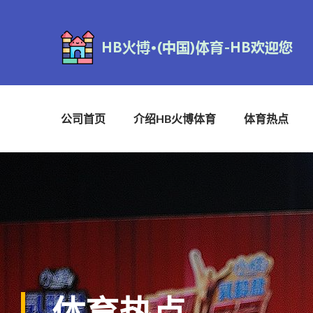
公司首页
介绍HB火博体育
体育热点
体育热点