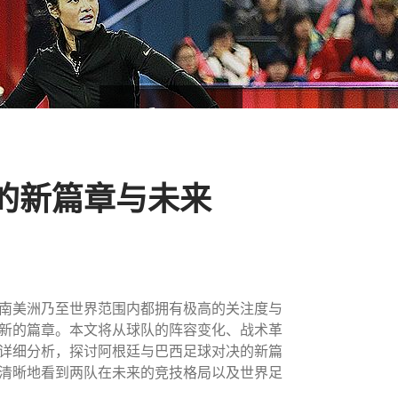
的新篇章与未来
南美洲乃至世界范围内都拥有极高的关注度与
新的篇章。本文将从球队的阵容变化、战术革
详细分析，探讨阿根廷与巴西足球对决的新篇
清晰地看到两队在未来的竞技格局以及世界足