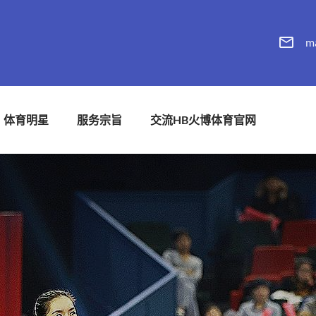
m
体育明星
服务宗旨
交流HB火博体育官网