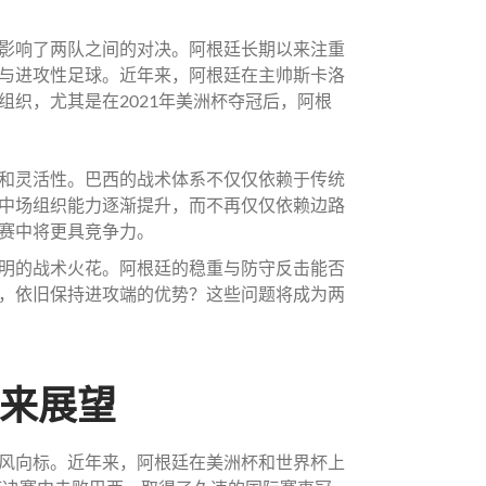
影响了两队之间的对决。阿根廷长期以来注重
与进攻性足球。近年来，阿根廷在主帅斯卡洛
织，尤其是在2021年美洲杯夺冠后，阿根
和灵活性。巴西的战术体系不仅仅依赖于传统
中场组织能力逐渐提升，而不再仅仅依赖边路
赛中将更具竞争力。
明的战术火花。阿根廷的稳重与防守反击能否
，依旧保持进攻端的优势？这些问题将成为两
未来展望
风向标。近年来，阿根廷在美洲杯和世界杯上