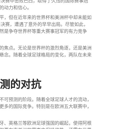
杯决赛中击败巴西，取得了久违的国际赛事冠
的动力和信心。
平，但在近年来的世界杯和美洲杯中却未能如
一决赛，遭遇了意外的早早出局。尽管如此，
然是争夺世界杯等重大赛事冠军的有力竞争
的焦点。无论是世界杯的激烈角逐，还是美洲
悬念。随着全球足球格局的变化，两队在未来
预测的对抗
不可预测的阶段。随着全球足球人才的流动，
更多的国际竞争。特别是在欧洲五大联赛中，
牙、英格兰等欧洲足球强国的崛起，使得阿根