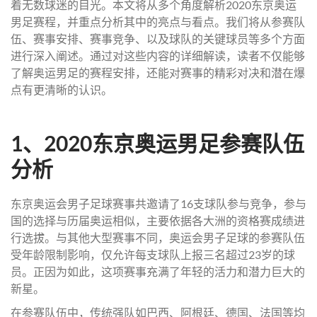
着无数球迷的目光。本文将从多个角度解析2020东京奥运
男足赛程，并重点分析其中的亮点与看点。我们将从参赛队
伍、赛事安排、赛事竞争、以及球队的关键球员等多个方面
进行深入阐述。通过对这些内容的详细解读，读者不仅能够
了解奥运男足的赛程安排，还能对赛事的精彩对决和潜在爆
点有更清晰的认识。
1、2020东京奥运男足参赛队伍
分析
东京奥运会男子足球赛事共邀请了16支球队参与竞争，参与
国的选择与历届奥运相似，主要依据各大洲的资格赛成绩进
行选拔。与其他大型赛事不同，奥运会男子足球的参赛队伍
受年龄限制影响，仅允许每支球队上报三名超过23岁的球
员。正因为如此，这项赛事充满了年轻的活力和潜力巨大的
新星。
在参赛队伍中，传统强队如巴西、阿根廷、德国、法国等均