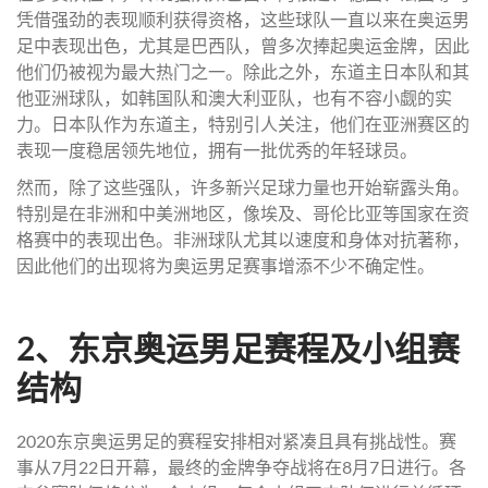
凭借强劲的表现顺利获得资格，这些球队一直以来在奥运男
足中表现出色，尤其是巴西队，曾多次捧起奥运金牌，因此
他们仍被视为最大热门之一。除此之外，东道主日本队和其
他亚洲球队，如韩国队和澳大利亚队，也有不容小觑的实
力。日本队作为东道主，特别引人关注，他们在亚洲赛区的
表现一度稳居领先地位，拥有一批优秀的年轻球员。
然而，除了这些强队，许多新兴足球力量也开始崭露头角。
特别是在非洲和中美洲地区，像埃及、哥伦比亚等国家在资
格赛中的表现出色。非洲球队尤其以速度和身体对抗著称，
因此他们的出现将为奥运男足赛事增添不少不确定性。
2、东京奥运男足赛程及小组赛
结构
2020东京奥运男足的赛程安排相对紧凑且具有挑战性。赛
事从7月22日开幕，最终的金牌争夺战将在8月7日进行。各