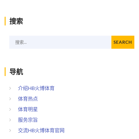
搜索
搜索...
SEARCH
导航
介绍HB火博体育
体育热点
体育明星
服务宗旨
交流HB火博体育官网