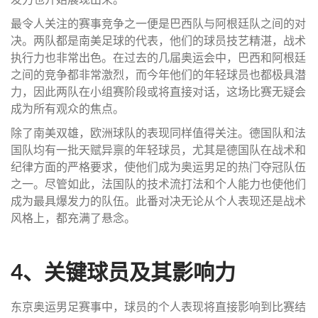
最令人关注的赛事竞争之一便是巴西队与阿根廷队之间的对
决。两队都是南美足球的代表，他们的球员技艺精湛，战术
执行力也非常出色。在过去的几届奥运会中，巴西和阿根廷
之间的竞争都非常激烈，而今年他们的年轻球员也都极具潜
力，因此两队在小组赛阶段或将直接对话，这场比赛无疑会
成为所有观众的焦点。
除了南美双雄，欧洲球队的表现同样值得关注。德国队和法
国队均有一批天赋异禀的年轻球员，尤其是德国队在战术和
纪律方面的严格要求，使他们成为奥运男足的热门夺冠队伍
之一。尽管如此，法国队的技术流打法和个人能力也使他们
成为最具爆发力的队伍。此番对决无论从个人表现还是战术
风格上，都充满了悬念。
4、关键球员及其影响力
东京奥运男足赛事中，球员的个人表现将直接影响到比赛结