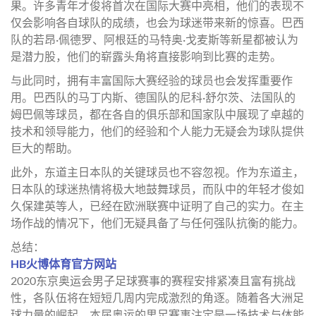
果。许多青年才俊将首次在国际大赛中亮相，他们的表现不
仅会影响各自球队的成绩，也会为球迷带来新的惊喜。巴西
队的若昂·佩德罗、阿根廷的马特奥·戈麦斯等新星都被认为
是潜力股，他们的崭露头角将直接影响到比赛的走势。
与此同时，拥有丰富国际大赛经验的球员也会发挥重要作
用。巴西队的马丁内斯、德国队的尼科·舒尔茨、法国队的
姆巴佩等球员，都在各自的俱乐部和国家队中展现了卓越的
技术和领导能力，他们的经验和个人能力无疑会为球队提供
巨大的帮助。
此外，东道主日本队的关键球员也不容忽视。作为东道主，
日本队的球迷热情将极大地鼓舞球员，而队中的年轻才俊如
久保建英等人，已经在欧洲联赛中证明了自己的实力。在主
场作战的情况下，他们无疑具备了与任何强队抗衡的能力。
总结：
HB火博体育官方网站
2020东京奥运会男子足球赛事的赛程安排紧凑且富有挑战
性，各队伍将在短短几周内完成激烈的角逐。随着各大洲足
球力量的崛起，本届奥运的男足赛事注定是一场技术与体能